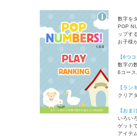
数字を
POP 
ップす
お子様
【6つ
数字の数
6コー
【ラン
クリア
【おま
いろい
ゲット
アイテ