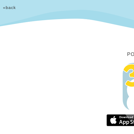
«back
P